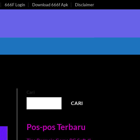
666F Login
Download 666f Apk
Disclaimer
Cari
CARI
Pos-pos Terbaru