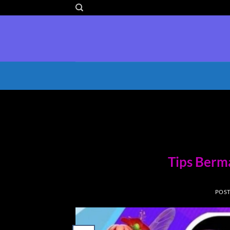
Skip
to
content
Tips Berm
POS