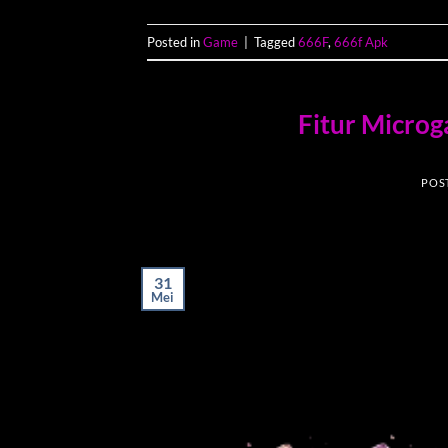
Posted in
Game
|
Tagged
666F
,
666f Apk
Fitur Microg
POS
31
Mei