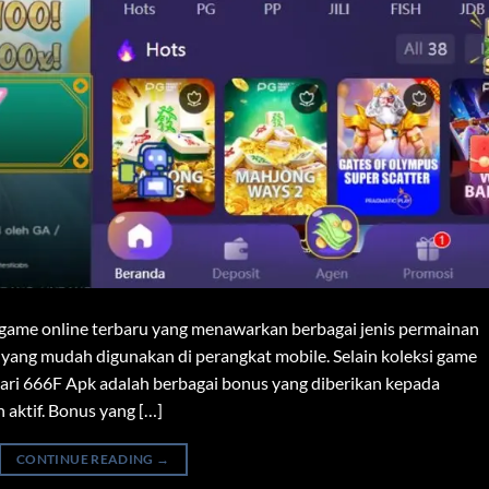
m game online terbaru yang menawarkan berbagai jenis permainan
yang mudah digunakan di perangkat mobile. Selain koleksi game
dari 666F Apk adalah berbagai bonus yang diberikan kepada
aktif. Bonus yang […]
CONTINUE READING
→