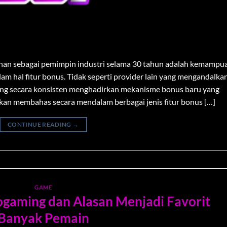
ahan sebagai pemimpin industri selama 30 tahun adalah kemampu
am hal fitur bonus. Tidak seperti provider lain yang mengandalka
ing secara konsisten menghadirkan mekanisme bonus baru yang
 akan membahas secara mendalam berbagai jenis fitur bonus […]
CONTINUE READING
→
GAME
gaming dan Alasan Menjadi Favorit
Banyak Pemain