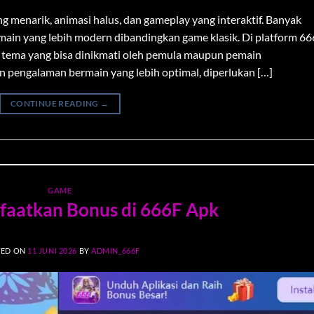
g menarik, animasi halus, dan gameplay yang interaktif. Banyak
in yang lebih modern dibandingkan game klasik. Di platform 66
i tema yang bisa dinikmati oleh pemula maupun pemain
pengalaman bermain yang lebih optimal, diperlukan […]
CONTINUE READING
→
GAME
faatkan Bonus di 666F Apk
TED ON
11 JUNI 2026
BY
ADMIN_666F