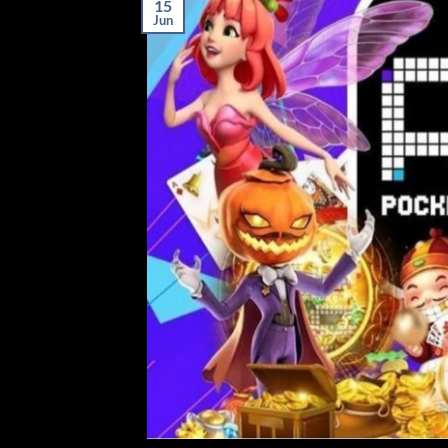
15
Jun